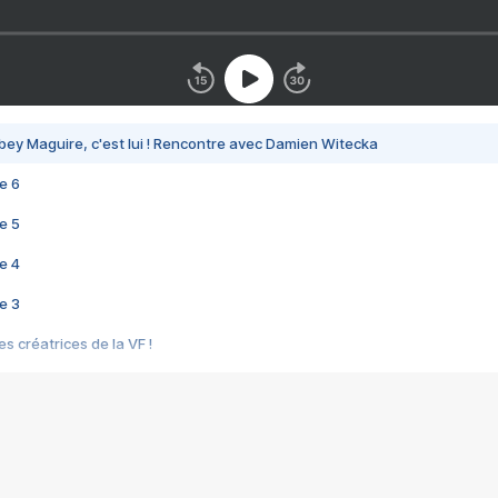
bey Maguire, c'est lui ! Rencontre avec Damien Witecka
e 6
e 5
e 4
e 3
s créatrices de la VF !
e 2
e 1
e Mektoub My Love arrive enfin ! Rencontre avec Shaïn Boumedine et Sal