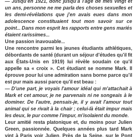
— Jusqu'en 1921, donc jusqu'à l'âge de mes vingt et
un ans, personne ne me parla des choses sexuelles et
les demi-révélations que j'en avais eues dans mon
adolescence constituaient tout mon savoir sur ce
point... Dans mon esprit les rapports entre gens mariés
étaient rarissimes...
Une passion inavouable...
Une rencontre parmi les jeunes étudiants athlétiques,
débordants de santé (durant un séjour d'études qu'il fit
aux États-Unis en 1919) lui révèle soudain ce qu'il
appelle sa « croix ». Cet étudiant se nomme Mark. Il
éprouve pour lui une admiration sans borne parce qu'il
est pur mais aussi parce qu'il est beau :
— D'une part, je voyais l'amour idéal qui m'attachait à
Mark et cet amour, je ne parvenais ni ne songeais à le
dominer. De l'autre, pensais-je, il y avait l'amour tout
animal qui se rivait à la chair ; celui-là était impur mais
les deux, le pur comme l'impur, m'isolaient du monde.
Leur amitié resta platonique et, du moins pour Julien
Green, passionnée. Quelques années plus tard Mark
vint à Paris voir Julien. Près de la Seine, sur le Pont