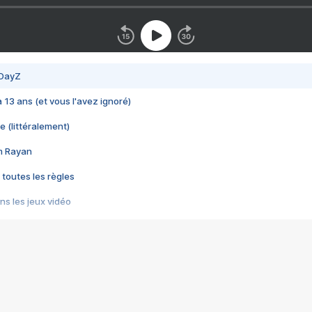
 DayZ
 a 13 ans (et vous l'avez ignoré)
e (littéralement)
im Rayan
 toutes les règles
s les jeux vidéo
us choquant de Rockstar ? - Le scandale BULLY
e plus moche de Steam
du RÊVE tourne au CAUCHEMAR
pendant 8 heures