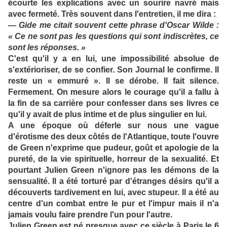
écourte les explications avec un sourire navré mais
avec fermeté. Très souvent dans l'entretien, il me dira :
— Gide me citait souvent cette phrase d'Oscar Wilde :
« Ce ne sont pas les questions qui sont indiscrètes, ce
sont les réponses. »
C'est qu'il y a en lui, une impossibilité absolue de
s'extérioriser, de se confier. Son Journal le confirme. Il
reste un « emmuré ». Il se dérobe. Il fait silence.
Fermement. On mesure alors le courage qu'il a fallu à
la fin de sa carrière pour confesser dans ses livres ce
qu'il y avait de plus intime et de plus singulier en lui.
A une époque où déferle sur nous une vague
d'érotisme des deux côtés de l'Atlantique, toute l'ouvre
de Green n'exprime que pudeur, goût et apologie de la
pureté, de la vie spirituelle, horreur de la sexualité. Et
pourtant Julien Green n'ignore pas les démons de la
sensualité. Il a été torturé par d'étranges désirs qu'il a
découverts tardivement en lui, avec stupeur. Il a été au
centre d'un combat entre le pur et l'impur mais il n'a
jamais voulu faire prendre l'un pour l'autre.
Julien Green est né presque avec ce siècle à Paris le 6