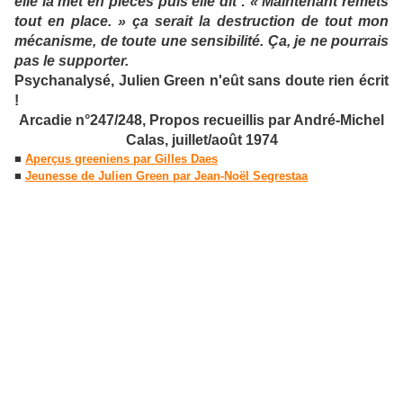
elle la met en pièces puis elle dit : « Maintenant remets
tout en place. » ça serait la destruction de tout mon
mécanisme, de toute une sensibilité. Ça, je ne pourrais
pas le supporter.
Psychanalysé, Julien Green n'eût sans doute rien écrit
!
Arcadie n°247/248, Propos recueillis par André-Michel
Calas, juillet/août 1974
■
Aperçus greeniens par Gilles Daes
■
Jeunesse de Julien Green par Jean-Noël Segrestaa