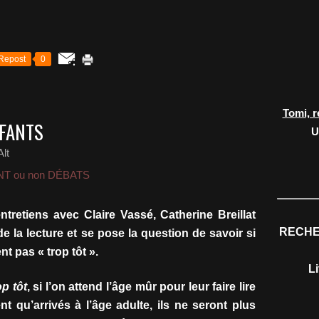
Repost
0
Tomi, r
NFANTS
U
lt
T ou non DÉBATS
ntretiens avec Claire Vassé, Catherine Breillat
RECHE
e la lecture et se pose la question de savoir si
nt pas « trop tôt ».
L
op tôt
, si l’on attend l’âge mûr pour leur faire lire
 qu’arrivés à l’âge adulte, ils ne seront plus