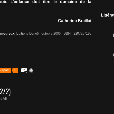
voir. L’enfance doit être le domaine de la
Littér
Catherine Breillat
Amoureux
, Editions Denoël, octobre 2006, ISBN : 2207257193
Repost
0
2/2)
 Alt