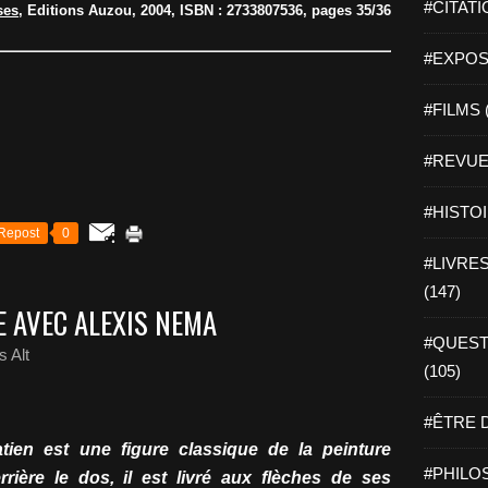
#CITATI
ses
, Editions Auzou, 2004, ISBN : 2733807536, pages 35/36
#EXPOSI
#FILMS 
#REVUE 
#HISTOI
Repost
0
#LIVRES 
(147)
E AVEC ALEXIS NEMA
#QUEST
 Alt
(105)
#ÊTRE D
tien est une figure classique de la peinture
#PHILOS
rrière le dos, il est livré aux flèches de ses