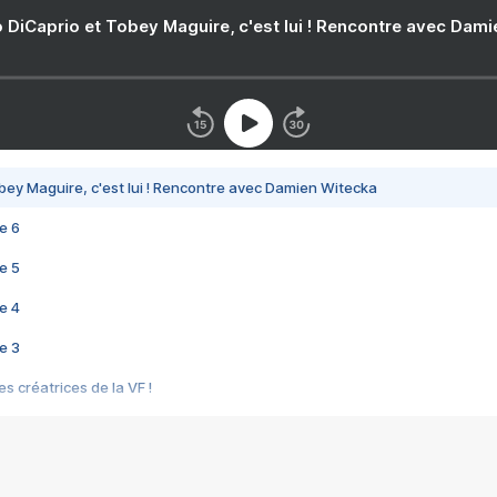
 DiCaprio et Tobey Maguire, c'est lui ! Rencontre avec Dam
bey Maguire, c'est lui ! Rencontre avec Damien Witecka
e 6
e 5
e 4
e 3
s créatrices de la VF !
e 2
e 1