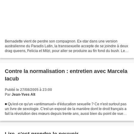
Bernadette vient de perdre son compagnon. Ex-star dans une version
australienne du Paradis Latin, la transsexuelle accepte de se joindre à deux
drag queens, Felicia et Mitzi, pour aller se produire au fin fond du bush. Les
comparses affrètent Priscilla,...
Contre la normalisation : entretien avec Marcela
Iacub
Publié le 27/08/2005 à 23:00
Par
Jean-Yves Alt
■ Qu'est-ce qu'un «antimanuel» d'éducation sexuelle ? Ce n'est surtout pas
un livre de sexologie. C'est un exposé de la manière dont le droit français a
fait la révolution des mœurs depuis trente ans, aussi bien du point de vue
pénal que civil. On a mis...
Lire, c'est prendre le pouvoir