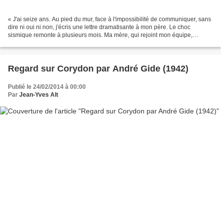
« J'ai seize ans. Au pied du mur, face à l'impossibilité de communiquer, sans
dire ni oui ni non, j'écris une lettre dramatisante à mon père. Le choc
sismique remonte à plusieurs mois. Ma mère, qui rejoint mon équipe,
accepte d'en relire le brouillon....
Regard sur Corydon par André Gide (1942)
Publié le 24/02/2014 à 00:00
Par
Jean-Yves Alt