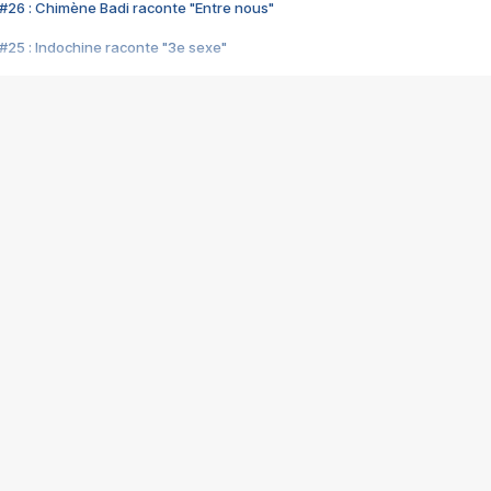
#26 : Chimène Badi raconte "Entre nous"
#25 : Indochine raconte "3e sexe"
#24 : Zaho raconte "C'est chelou"
#23 : Patrick Bruel raconte "Au café des délices"
#22 : Kyo raconte "Le chemin"
#21 : Nolwenn Leroy raconte "Cassé"
#20 : Patrick Hernandez raconte "Born to be alive"
#19 : Lorie raconte "Près de moi"
#18 : Michael Jones raconte "A nos actes manqués" (avec Jean-Jacque
#17 : Khaled raconte "Aïcha"
#16 : Corneille raconte "Parce qu'on vient de loin"
#15 : Indochine raconte "L'aventurier"
14 : Lorie raconte "Sur un air latino"