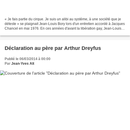
« Je fais partie du cirque. Je suis un alibi au système, à une société que je
déteste » se plaignait Jean-Louis Bory lors d'un entretien accordé à Jacques
Chancel en mai 1976. En ces années d'avant la libération gay, Jean-Louis
Bory se battait seul dans...
Déclaration au père par Arthur Dreyfus
Publié le 06/03/2014 à 00:00
Par
Jean-Yves Alt