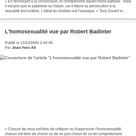
« En renonçant à la circoncision, le christianisme paraît moins barbare : mais
il est pire que le judaïsme ou l'islam, car il étend sa persécution à la
sexualité tout entière. L'idéal du chrétien est l'eunuque. » Tony Duvert in
Abécédaire Malveillant,...
L'homosexualité vue par Robert Badinter
Publié le 12/12/2005 à 00:00
Par
Jean-Yves Alt
« Chacun de nous est libre de critiquer ou d'approuver l'homosexualité,
chacun est libre de choisir ou de ne pas choisir tel ou tel comportement