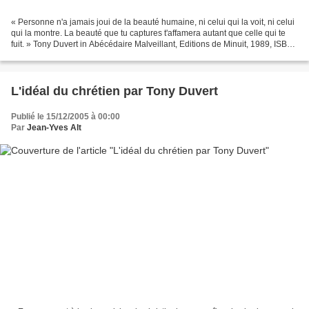
« Personne n'a jamais joui de la beauté humaine, ni celui qui la voit, ni celui
qui la montre. La beauté que tu captures t'affamera autant que celle qui te
fuit. » Tony Duvert in Abécédaire Malveillant, Editions de Minuit, 1989, ISBN :
2707313165, page...
L'idéal du chrétien par Tony Duvert
Publié le 15/12/2005 à 00:00
Par
Jean-Yves Alt