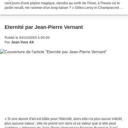
cent jours d'une piqûre magique, viendra au sortir de l'hiver, à l'heure où le
jardin renaît, me ranimer d'un long baiser ? » Gilles Leroy in Champsecret ,
Editions Mercure de France,...
Eternité par Jean-Pierre Vernant
Publié le 04/12/2005 à 00:00
Par
Jean-Yves Alt
« Si une œuvre d'art est bâtie pour l'éternité, alors elle n'a plus aucun intérêt,
plus aucune valeur ; elle ne prend son sens et sa valeur que si elle peut
s'abîmer. » Interview de Jean-Pierre Vernant par François Busnel in "Lire",