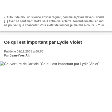
« Autour de moi, un silence absolu régnait, comme si j'étais devenu sourd.
[...] Avec ce sentiment d'être seul entre ciel et terre, l'enfant qui était en moi
ne pouvait que chanceler. Pour éviter de tomber, je me mis à courir. » Yukio
Mishima in Une matinée...
Ce qui est important par Lydie Violet
Publié le 09/12/2005 à 00:00
Par
Jean-Yves Alt