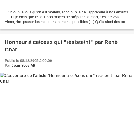
« On oublie tous qu'on est mortels, et on oublie de l'apprendre à nos enfants
[…] Et je crois que le seul bon moyen de préparer sa mort, c'est de vivre.
Aimer, rire, passer les meilleurs moments possibles […] Qu'ils aient des bons
souvenirs, que les amis...
Honneur à ce/ceux qui "résiste/nt" par René
Char
Publié le 08/12/2005 à 00:00
Par
Jean-Yves Alt