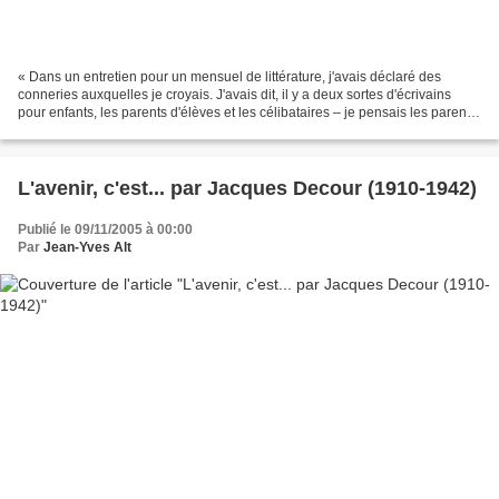
« Dans un entretien pour un mensuel de littérature, j'avais déclaré des
conneries auxquelles je croyais. J'avais dit, il y a deux sortes d'écrivains
pour enfants, les parents d'élèves et les célibataires – je pensais les parents
d'élèves et les narrateurs...
L'avenir, c'est... par Jacques Decour (1910-1942)
Publié le 09/11/2005 à 00:00
Par
Jean-Yves Alt