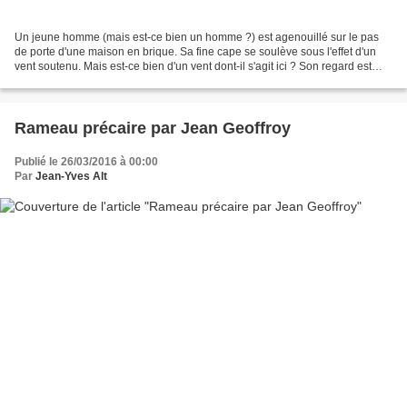
Un jeune homme (mais est-ce bien un homme ?) est agenouillé sur le pas
de porte d'une maison en brique. Sa fine cape se soulève sous l'effet d'un
vent soutenu. Mais est-ce bien d'un vent dont-il s'agit ici ? Son regard est
entièrement dirigé vers la personne...
Rameau précaire par Jean Geoffroy
Publié le 26/03/2016 à 00:00
Par
Jean-Yves Alt