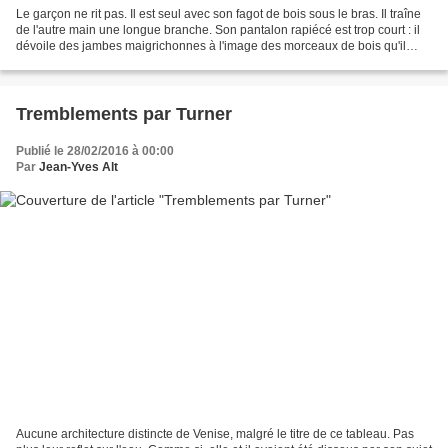
Le garçon ne rit pas. Il est seul avec son fagot de bois sous le bras. Il traîne
de l'autre main une longue branche. Son pantalon rapiécé est trop court : il
dévoile des jambes maigrichonnes à l'image des morceaux de bois qu'il
porte. Que ressent-il sous...
Tremblements par Turner
Publié le 28/02/2016 à 00:00
Par
Jean-Yves Alt
Aucune architecture distincte de Venise, malgré le titre de ce tableau. Pas