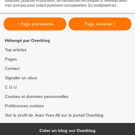
solarisés, polaroid «colorisés», les recherches techniques d' Andreas Mahl
n'en sont pas pour autant purement conceptuelles. En multipliant les
interventions ludiques sur la matière photographique...
< Page précédente
Page suivante >
Hébergé par Overblog
Top articles
Pages
Contact
Signaler un abus
C.G.U.
Cookies et données personnelles
Préférences cookies
Voir le profil de Jean-Yves Alt sur le portail Overblog
Créer un blog sur Overblog