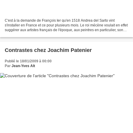
C'est à la demande de François Ier qu'en 1518 Andrea del Sarto vint
s'installer en France et ce pour plusieurs mois. Le roi mécène voulait en effet
suggérer aux artistes français de l'époque, aux peintres en particulier, son
goût qu'il avait pour les...
Contrastes chez Joachim Patenier
Publié le 18/01/2009 à 00:00
Par
Jean-Yves Alt