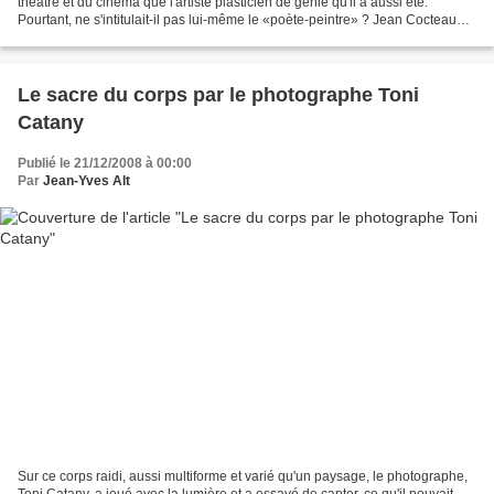
théâtre et du cinéma que l'artiste plasticien de génie qu'il a aussi été.
Pourtant, ne s'intitulait-il pas lui-même le «poète-peintre» ? Jean Cocteau
était un grand portraitiste...
Le sacre du corps par le photographe Toni
Catany
Publié le 21/12/2008 à 00:00
Par
Jean-Yves Alt
Sur ce corps raidi, aussi multiforme et varié qu'un paysage, le photographe,
Toni Catany, a joué avec la lumière et a essayé de capter, ce qu'il pouvait