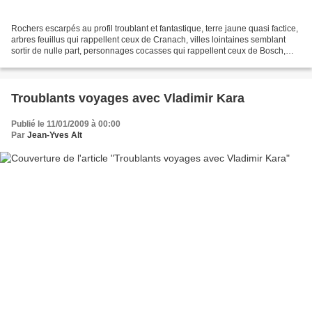
Rochers escarpés au profil troublant et fantastique, terre jaune quasi factice,
arbres feuillus qui rappellent ceux de Cranach, villes lointaines semblant
sortir de nulle part, personnages cocasses qui rappellent ceux de Bosch,
plans d'eau dessinant des...
Troublants voyages avec Vladimir Kara
Publié le 11/01/2009 à 00:00
Par
Jean-Yves Alt