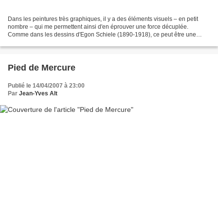
Dans les peintures très graphiques, il y a des éléments visuels – en petit
nombre – qui me permettent ainsi d'en éprouver une force décuplée.
Comme dans les dessins d'Egon Schiele (1890-1918), ce peut être une
peau veloutée ou des mains osseuses. Ces...
Pied de Mercure
Publié le 14/04/2007 à 23:00
Par
Jean-Yves Alt