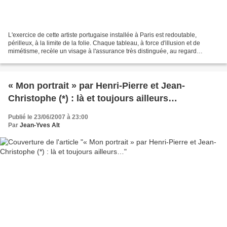
L'exercice de cette artiste portugaise installée à Paris est redoutable,
périlleux, à la limite de la folie. Chaque tableau, à force d'illusion et de
mimétisme, recèle un visage à l'assurance très distinguée, au regard
braqué. Le vertige, justement, c'est...
« Mon portrait » par Henri-Pierre et Jean-
Christophe (*) : là et toujours ailleurs…
Publié le 23/06/2007 à 23:00
Par
Jean-Yves Alt