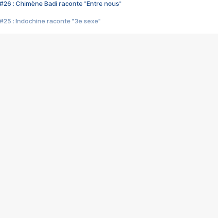
#26 : Chimène Badi raconte "Entre nous"
#25 : Indochine raconte "3e sexe"
#24 : Zaho raconte "C'est chelou"
#23 : Patrick Bruel raconte "Au café des délices"
#22 : Kyo raconte "Le chemin"
#21 : Nolwenn Leroy raconte "Cassé"
#20 : Patrick Hernandez raconte "Born to be alive"
#19 : Lorie raconte "Près de moi"
#18 : Michael Jones raconte "A nos actes manqués" (avec Jean-Jacque
#17 : Khaled raconte "Aïcha"
#16 : Corneille raconte "Parce qu'on vient de loin"
#15 : Indochine raconte "L'aventurier"
14 : Lorie raconte "Sur un air latino"