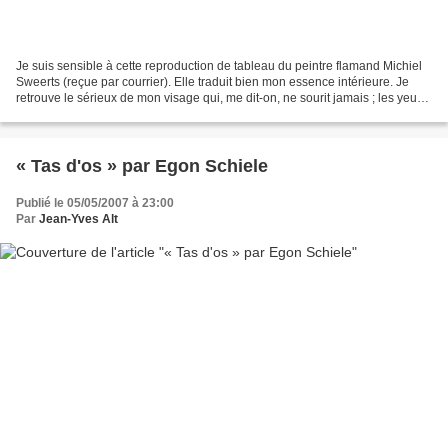
Je suis sensible à cette reproduction de tableau du peintre flamand Michiel
Sweerts (reçue par courrier). Elle traduit bien mon essence intérieure. Je
retrouve le sérieux de mon visage qui, me dit-on, ne sourit jamais ; les yeux,
à la fois fixe et nulle...
« Tas d'os » par Egon Schiele
Publié le 05/05/2007 à 23:00
Par
Jean-Yves Alt