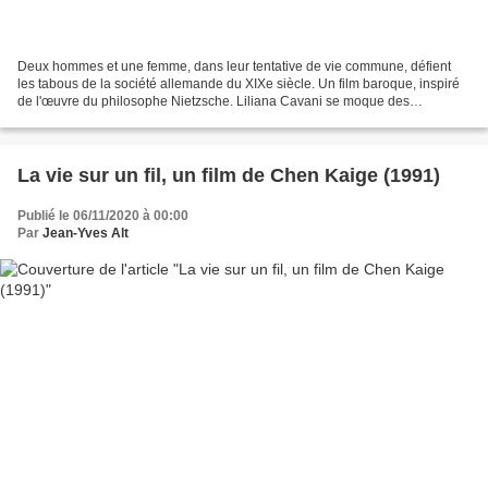
Deux hommes et une femme, dans leur tentative de vie commune, défient
les tabous de la société allemande du XIXe siècle. Un film baroque, inspiré
de l'œuvre du philosophe Nietzsche. Liliana Cavani se moque des
Nietzschéens. Elle ne s'adresse ni à eux,...
La vie sur un fil, un film de Chen Kaige (1991)
Publié le 06/11/2020 à 00:00
Par
Jean-Yves Alt