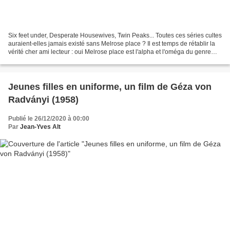
Six feet under, Desperate Housewives, Twin Peaks... Toutes ces séries cultes
auraient-elles jamais existé sans Melrose place ? Il est temps de rétablir la
vérité cher ami lecteur : oui Melrose place est l'alpha et l'oméga du genre
narratif audio-visuel....
Jeunes filles en uniforme, un film de Géza von
Radványi (1958)
Publié le 26/12/2020 à 00:00
Par
Jean-Yves Alt