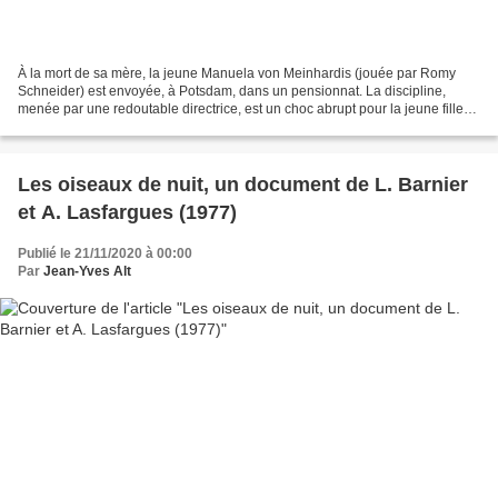
À la mort de sa mère, la jeune Manuela von Meinhardis (jouée par Romy
Schneider) est envoyée, à Potsdam, dans un pensionnat. La discipline,
menée par une redoutable directrice, est un choc abrupt pour la jeune fille
dès le premier jour de son arrivée....
Les oiseaux de nuit, un document de L. Barnier
et A. Lasfargues (1977)
Publié le 21/11/2020 à 00:00
Par
Jean-Yves Alt