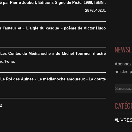
é par Pierre Joubert, Editions Signe de Piste, 1988, ISBN :
2876540231
e l'auteur et « L'aigle du casque »
poème de Victor Hugo
NEWSL
« Les Contes du Médianoche » de Michel Tournier, illustré
rd/Folio.
Abonnez-
articles 
-
Le Roi des Aulnes
-
Le médianoche amoureux
-
La goutte
Email
CATÉG
r
#LIVRES