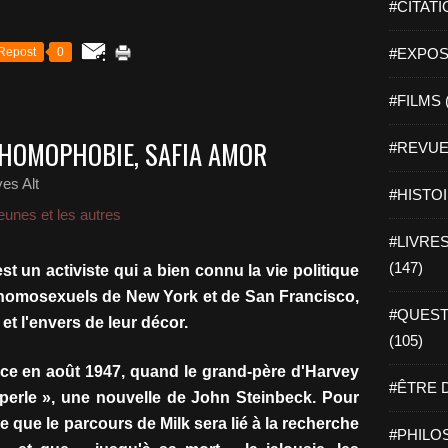
#CITATI
Repost
0
#EXPOSI
#FILMS 
L’HOMOPHOBIE, SAFIA AMOR
#REVUE 
es Alt
#HISTOI
eunes et les autres
#LIVRES 
(147)
st un activiste qui a bien connu la vie politique
s homosexuels de New York et de San Francisco,
#QUEST
et l'envers de leur décor.
(105)
ce en août 1947, quand le grand-père d'Harvey
#ÊTRE D
La perle », une nouvelle de John Steinbeck. Pour
ne que le parcours de Milk sera lié à la recherche
#PHILOS