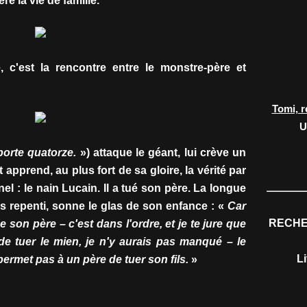
e la vie de famille.
 c'est la rencontre entre le monstre-père et
Tomi, r
U
 porte quatorze.
») attaque le géant, lui crève un
 apprend, au plus fort de sa gloire, la vérité par
el : le nain Lucain. Il a tué son père. La longue
s repenti, sonne le glas de son enfance : «
Car
RECHE
ue son père – c'est dans l'ordre, et je te jure que
 de tuer le mien, je n'y aurais pas manqué – le
L
permet pas à un père de tuer son fils.
»