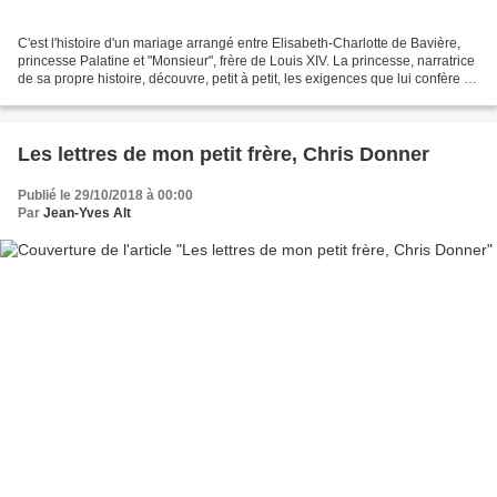
C'est l'histoire d'un mariage arrangé entre Elisabeth-Charlotte de Bavière,
princesse Palatine et "Monsieur", frère de Louis XIV. La princesse, narratrice
de sa propre histoire, découvre, petit à petit, les exigences que lui confère ce
mariage : les goûts...
Les lettres de mon petit frère, Chris Donner
Publié le 29/10/2018 à 00:00
Par
Jean-Yves Alt