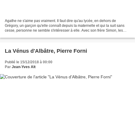
Agathe ne s'aime pas vraiment. Il faut dire qu'au lycée, en dehors de
Grégory, un garçon qu'elle connaît depuis la maternelle et qui la suit sans
cesse, personne ne semble s'intéresser à elle. Avec son frère Simon, les
relations sont plutôt tendues. Ses...
La Vénus d'Albâtre, Pierre Forni
Publié le 15/12/2018 à 00:00
Par
Jean-Yves Alt