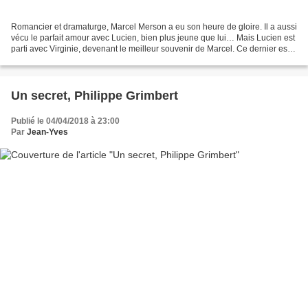
Romancier et dramaturge, Marcel Merson a eu son heure de gloire. Il a aussi
vécu le parfait amour avec Lucien, bien plus jeune que lui… Mais Lucien est
parti avec Virginie, devenant le meilleur souvenir de Marcel. Ce dernier est
entouré d'une petite cour,...
Un secret, Philippe Grimbert
Publié le 04/04/2018 à 23:00
Par
Jean-Yves