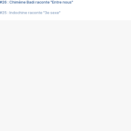
#26 : Chimène Badi raconte "Entre nous"
#25 : Indochine raconte "3e sexe"
#24 : Zaho raconte "C'est chelou"
#23 : Patrick Bruel raconte "Au café des délices"
#22 : Kyo raconte "Le chemin"
#21 : Nolwenn Leroy raconte "Cassé"
#20 : Patrick Hernandez raconte "Born to be alive"
#19 : Lorie raconte "Près de moi"
#18 : Michael Jones raconte "A nos actes manqués" (avec Jean-Jacque
#17 : Khaled raconte "Aïcha"
#16 : Corneille raconte "Parce qu'on vient de loin"
#15 : Indochine raconte "L'aventurier"
14 : Lorie raconte "Sur un air latino"