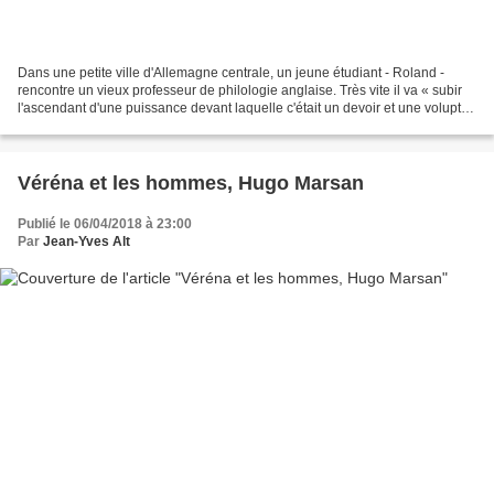
Dans une petite ville d'Allemagne centrale, un jeune étudiant - Roland -
rencontre un vieux professeur de philologie anglaise. Très vite il va « subir
l'ascendant d'une puissance devant laquelle c'était un devoir et une volupté
de s'incliner ». Le plaisir...
Véréna et les hommes, Hugo Marsan
Publié le 06/04/2018 à 23:00
Par
Jean-Yves Alt