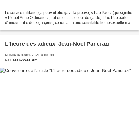
Le service militaire, ça pouvait être gay : la preuve, « Pao Pao » (qui signifie
« Piquet Armé Ordinaire », autrement dit le tour de garde). Pao Pao parle
d'amour entre deux garçons ; ce roman a une sensibilité homosexuelle mais
ce sont surtout la forme,...
L'heure des adieux, Jean-Noël Pancrazi
Publié le 02/01/2021 à 00:00
Par
Jean-Yves Alt