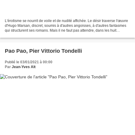
L'érotisme se nourrit de voile et de nudité affichée. Le désir traverse l'œuvre
d'Hugo Marsan, discret, soumis à d'autres angoisses, à d'autres fantasmes
qui structurent ses romans. Mais il ne faut pas attendre, dans les huit
nouvelles où l'auteur lui...
Pao Pao, Pier Vittorio Tondelli
Publié le 03/01/2021 à 00:00
Par
Jean-Yves Alt