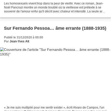
Les homosexuels vivent trop dans la peur de vieillir. Avec ce roman, Jean-
Noël Pancrazi montre un monde troublé où la vieillesse est prétexte à se
souvenir de l'amour enfui qu'il décrit avec chaleur et intensité. La seule arme
contre le temps est d'apprendre...
Sur Fernando Pessoa… âme errante (1888-1935)
Publié le 31/12/2020 à 00:00
Par
Jean-Yves Alt
« Je me suis multiplié pour me sentir exister », écrit Alvaro de Campos, l'un