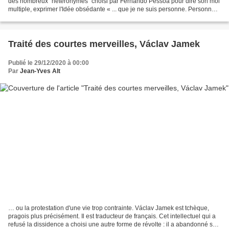
des nombreux "hétéronymes" choisi par Fernando Pessoa pour dire son moi
multiple, exprimer l'Idée obsédante « ... que je ne suis personne. Personne,
absolument personne. » Sublime...
Traité des courtes merveilles, Václav Jamek
Publié le 29/12/2020 à 00:00
Par
Jean-Yves Alt
… ou la protestation d'une vie trop contrainte. Václav Jamek est tchèque,
pragois plus précisément. Il est traducteur de français. Cet intellectuel qui a
refusé la dissidence a choisi une autre forme de révolte : il a abandonné sa