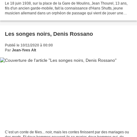
Le 18 juin 1938, sur la place de la Gare de Moulins, Jean Thourel, 13 ans,
fils d'un ancien garde-mobile, fait la connaissance d'Hans Shutts, jeune
musicien allemand dans un orphéon de passage qui vient de jouer une
aubade. Hans, ayant remarqué le jeune...
Les songes noirs, Denis Rossano
Publié le 10/11/2020 à 00:00
Par
Jean-Yves Alt
C’est un conte de fées... noir, mais les contes finissent par des mariages ou
des morts. Et deux hommes peuvent-ils se marier, deux hommes qui, de