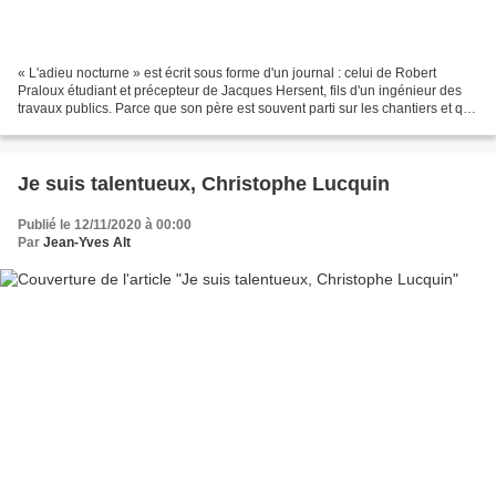
« L'adieu nocturne » est écrit sous forme d'un journal : celui de Robert
Praloux étudiant et précepteur de Jacques Hersent, fils d'un ingénieur des
travaux publics. Parce que son père est souvent parti sur les chantiers et que
sa mère est fréquemment...
Je suis talentueux, Christophe Lucquin
Publié le 12/11/2020 à 00:00
Par
Jean-Yves Alt