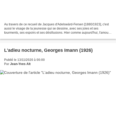
Au travers de ce recueil de Jacques d'Adelswärd-Fersen [1880/1923], c'est
aussi le visage de la jeunesse qui se dessine, avec ses joies et ses
tourments, ses espoirs et ses désillusions. Hier comme aujourd'hui, l'amour
est au cœur de cette rencontre entre...
L'adieu nocturne, Georges Imann (1926)
Publié le 13/11/2020 à 00:00
Par
Jean-Yves Alt