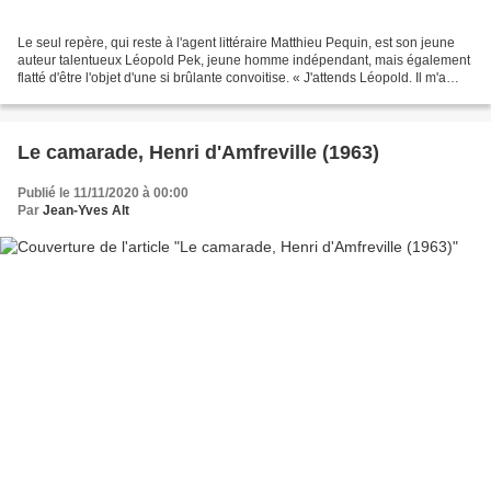
Le seul repère, qui reste à l'agent littéraire Matthieu Pequin, est son jeune
auteur talentueux Léopold Pek, jeune homme indépendant, mais également
flatté d'être l'objet d'une si brûlante convoitise. « J'attends Léopold. Il m'a
persuadé de l'accompagner...
Le camarade, Henri d'Amfreville (1963)
Publié le 11/11/2020 à 00:00
Par
Jean-Yves Alt