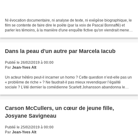
Ni évocation documentaire, ni analyse de texte, ni exégèse biographique, le
film se contente de faire dire le poète (par la voix de Pascal Bonnaffé) et
parler les témoins, à la manière d'une enquête fictive qu'on viendrait mener
à Charleville, quelques...
Dans la peau d'un autre par Marcela Iacub
Publié le 26/02/2019 à 00:00
Par
Jean-Yves Alt
Un acteur hétéro peut-il incarner un homo ? Cette question n’est-elle pas un
« problème de riche » ? Ne faudrait-il pas mieux revendiquer l’égalité
sociale ? L’été dernier la comédienne Scarlett Johansson abandonna le
projet de jouer le rôle du gangster...
Carson McCullers, un cœur de jeune fille,
Josyane Savigneau
Publié le 25/02/2019 à 00:00
Par
Jean-Yves Alt