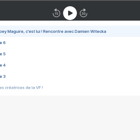
bey Maguire, c'est lui ! Rencontre avec Damien Witecka
e 6
e 5
e 4
e 3
s créatrices de la VF !
e 2
e 1
e Mektoub My Love arrive enfin ! Rencontre avec Shaïn Boumedine et Sal
i : après Toni en famille