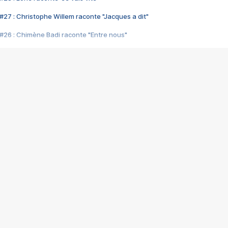
#27 : Christophe Willem raconte "Jacques a dit"
#26 : Chimène Badi raconte "Entre nous"
#25 : Indochine raconte "3e sexe"
#24 : Zaho raconte "C'est chelou"
#23 : Patrick Bruel raconte "Au café des délices"
#22 : Kyo raconte "Le chemin"
#21 : Nolwenn Leroy raconte "Cassé"
#20 : Patrick Hernandez raconte "Born to be alive"
#19 : Lorie raconte "Près de moi"
#18 : Michael Jones raconte "A nos actes manqués" (avec Jean-Jacque
#17 : Khaled raconte "Aïcha"
#16 : Corneille raconte "Parce qu'on vient de loin"