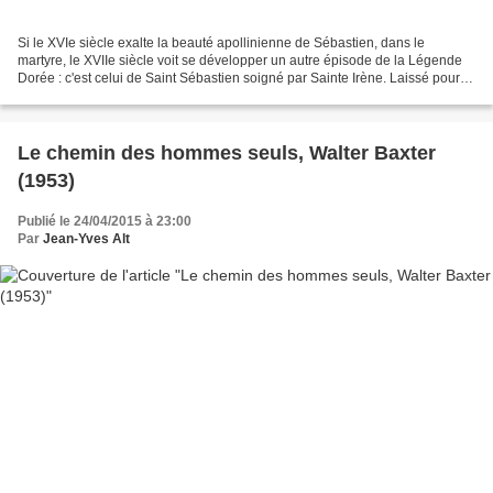
Si le XVIe siècle exalte la beauté apollinienne de Sébastien, dans le
martyre, le XVIIe siècle voit se développer un autre épisode de la Légende
Dorée : c'est celui de Saint Sébastien soigné par Sainte Irène. Laissé pour
mort, Sébastien va survivre. Une...
Le chemin des hommes seuls, Walter Baxter
(1953)
Publié le 24/04/2015 à 23:00
Par
Jean-Yves Alt