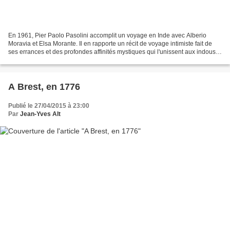
En 1961, Pier Paolo Pasolini accomplit un voyage en Inde avec Alberio
Moravia et Elsa Morante. Il en rapporte un récit de voyage intimiste fait de
ses errances et des profondes affinités mystiques qui l'unissent aux indous.
Ce document – traduit pas René...
A Brest, en 1776
Publié le 27/04/2015 à 23:00
Par
Jean-Yves Alt