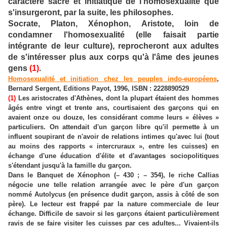
caractère sacré et initiatique de l'homosexualité que
s'insurgeront, par la suite, les philosophes.
Socrate, Platon, Xénophon, Aristote, loin de
condamner l'homosexualité (elle faisait partie
intégrante de leur culture), reprocheront aux adultes
de s'intéresser plus aux corps qu'à l'âme des jeunes
gens
(1)
.
Homosexualité et initiation chez les peuples indo-européens
,
Bernard Sergent
, Editions Payot, 1996, ISBN : 2228890529
(1)
Les aristocrates d'Athènes, dont la plupart étaient des hommes
âgés entre vingt et trente ans, courtisaient des garçons qui en
avaient onze ou douze, les considérant comme leurs « élèves »
particuliers. On attendait d'un garçon libre qu'il permette à un
influent soupirant de n'avoir de relations intimes qu'avec lui (tout
au moins des rapports « intercruraux », entre les cuisses) en
échange d'une éducation d'élite et d'avantages sociopolitiques
s'étendant jusqu'à la famille du garçon.
Dans le Banquet de Xénophon (– 430 ; – 354), le riche Callias
négocie une telle relation arrangée avec le père d'un garçon
nommé Autolycus (en présence dudit garçon, assis à côté de son
père). Le lecteur est frappé par la nature commerciale de leur
échange. Difficile de savoir si les garçons étaient particulièrement
ravis de se faire visiter les cuisses par ces adultes... Vivaient-ils