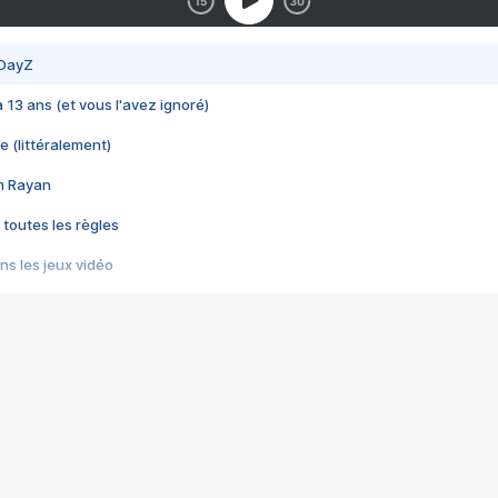
 DayZ
 a 13 ans (et vous l'avez ignoré)
e (littéralement)
im Rayan
 toutes les règles
s les jeux vidéo
us choquant de Rockstar ? - Le scandale BULLY
e plus moche de Steam
du RÊVE tourne au CAUCHEMAR
pendant 8 heures
it… à tort