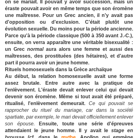
on se mariait. Il pouvait y avoir succession, mais un
éraste pouvait avoir en même temps que son éromène
une maîtresse. Pour un Grec ancien, il n'y avait pas
d'opposition ou d'exclusion. C'était plutôt une
évolution sexuelle. Du moins pour la période ancienne.
Parce qu'à la période classique (500 à 350 avant J.-C.),
ensuite, on verra apparaître une véritable bisexualité :
un Grec
normal
aura alors une femme et aussi des
maîtresses, des prostituées (des hétaires), et d'autre
part il pourra avoir un jeune homme.
Rituels homosexuels dans la Grèce archaïque
Au début, la relation homosexuelle avait une forme
assez brutale. Entre autre avec la pratique de
l'enlèvement. L'éraste devait enlever celui qui devait
devenir son éromène. Même si tout avait été préparé,
ritualisé, l'enlèvement demeurait.
Ce qui pouvait se
rapprocher du rituel du mariage, car dans la société
spartiate, par exemple, le mari devait officiellement enlever
son épouse.
Ensuite, toute une série d'épreuves
attendaient le jeune homme. Il y avait le
stage en
brousse
(cf. dans le
mythe
, Apollon qui emmène